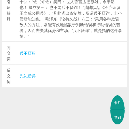
引
十回：“攸（许攸）笑曰：‘世人皆言孟德姦雄，今果然
证
也！’操亦笑曰：‘岂不闻兵不厌诈！’”清陆以湉《冷庐杂识·
解
王文成公用兵》：“凡此皆出奇制胜，所谓兵不厌诈，非小
释
儒所能知也。”毛泽东《论持久战》八三：“采用各种欺骗
敌人的方法，常能有效地陷敌于判断错误和行动错误的苦
境，因而丧失其优势和主动。‘兵不厌诈’，就是指的这件事
情。”
同
义
兵不厌权
词
反
义
先礼后兵
词
卡片
签到