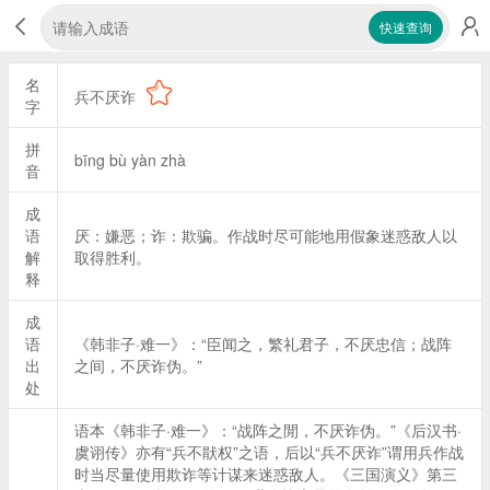
快速查询
名
兵不厌诈
字
拼
bīng bù yàn zhà
音
成
语
厌：嫌恶；诈：欺骗。作战时尽可能地用假象迷惑敌人以
解
取得胜利。
释
成
语
《韩非子·难一》：“臣闻之，繁礼君子，不厌忠信；战阵
出
之间，不厌诈伪。”
处
语本《韩非子·难一》：“战阵之閒，不厌诈伪。”《后汉书·
虞诩传》亦有“兵不猒权”之语，后以“兵不厌诈”谓用兵作战
时当尽量使用欺诈等计谋来迷惑敌人。《三国演义》第三