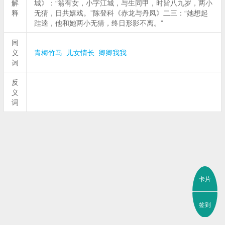
解
城》：“翁有女，小字江城，与生同甲，时皆八九岁，两小
释
无猜，日共嬉戏。”陈登科《赤龙与丹凤》二三：“她想起
跬逵，他和她两小无猜，终日形影不离。”
同
义
青梅竹马
儿女情长
卿卿我我
词
反
义
词
卡片
签到