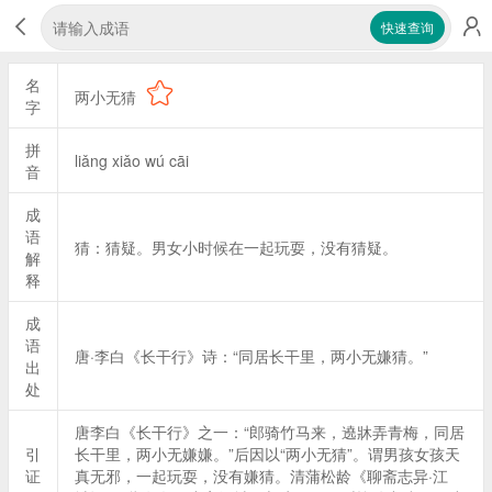
快速查询
名
两小无猜
字
拼
liǎng xiǎo wú cāi
音
成
语
猜：猜疑。男女小时候在一起玩耍，没有猜疑。
解
释
成
语
唐·李白《长干行》诗：“同居长干里，两小无嫌猜。”
出
处
唐李白《长干行》之一：“郎骑竹马来，遶牀弄青梅，同居
引
长干里，两小无嫌嫌。”后因以“两小无猜”。谓男孩女孩天
证
真无邪，一起玩耍，没有嫌猜。清蒲松龄《聊斋志异·江