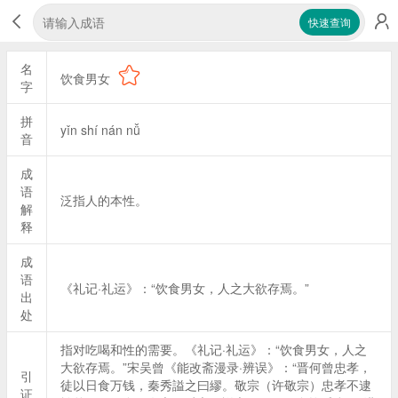
快速查询
名
饮食男女
字
拼
yǐn shí nán nǚ
音
成
语
泛指人的本性。
解
释
成
语
《礼记·礼运》：“饮食男女，人之大欲存焉。”
出
处
指对吃喝和性的需要。《礼记·礼运》：“饮食男女，人之
大欲存焉。”宋吴曾《能改斋漫录·辨误》：“晋何曾忠孝，
引
徒以日食万钱，秦秀謚之曰繆。敬宗（许敬宗）忠孝不逮
证