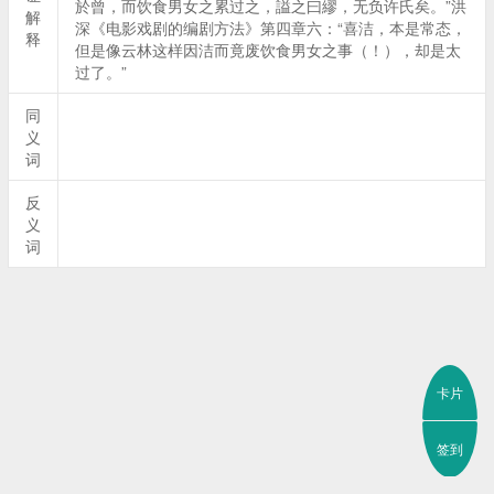
於曾，而饮食男女之累过之，謚之曰繆，无负许氏矣。”洪
解
深《电影戏剧的编剧方法》第四章六：“喜洁，本是常态，
释
但是像云林这样因洁而竟废饮食男女之事（！），却是太
过了。”
同
义
词
反
义
词
卡片
签到