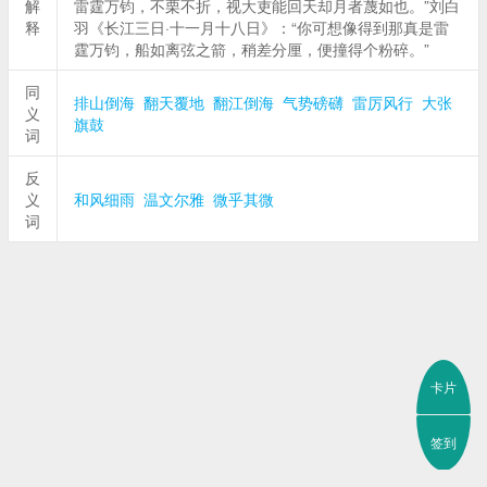
解
雷霆万钧，不栗不折，视大吏能回天却月者蔑如也。”刘白
释
羽《长江三日·十一月十八日》：“你可想像得到那真是雷
霆万钧，船如离弦之箭，稍差分厘，便撞得个粉碎。”
同
排山倒海
翻天覆地
翻江倒海
气势磅礴
雷厉风行
大张
义
旗鼓
词
反
义
和风细雨
温文尔雅
微乎其微
词
卡片
签到