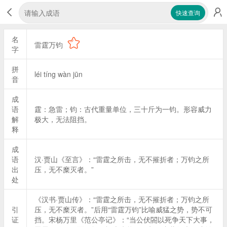
快速查询
名
雷霆万钧
字
拼
léi tíng wàn jūn
音
成
语
霆：急雷；钧：古代重量单位，三十斤为一钧。形容威力
解
极大，无法阻挡。
释
成
语
汉·贾山《至言》：“雷霆之所击，无不摧折者；万钧之所
出
压，无不糜灭者。”
处
《汉书·贾山传》：“雷霆之所击，无不摧折者；万钧之所
引
压，无不糜灭者。”后用“雷霆万钧”比喻威猛之势，势不可
证
挡。宋杨万里《范公亭记》：“当公伏閤以死争天下大事，