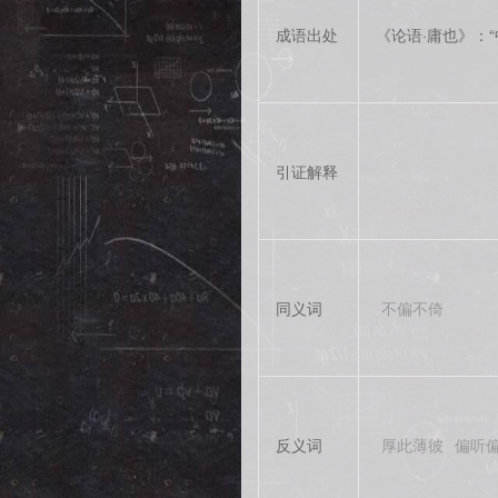
成语出处
《论语·庸也》：
引证解释
同义词
不偏不倚
反义词
厚此薄彼
偏听