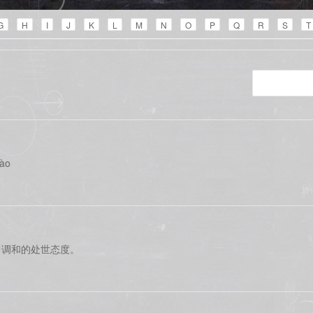
G
H
I
J
K
L
M
N
O
P
Q
R
S
T
dào
中调和的处世态度。