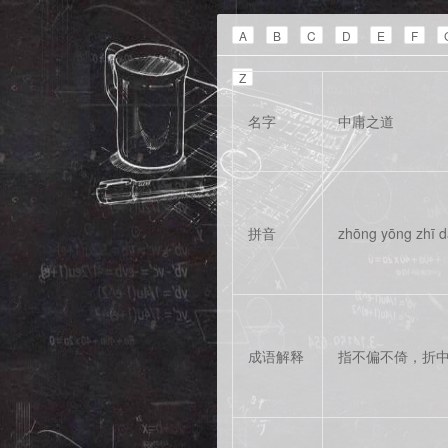
A
B
C
D
E
F
Z
名字
中庸之道
拼音
zhōng yōng zhī 
成语解释
指不偏不倚，折