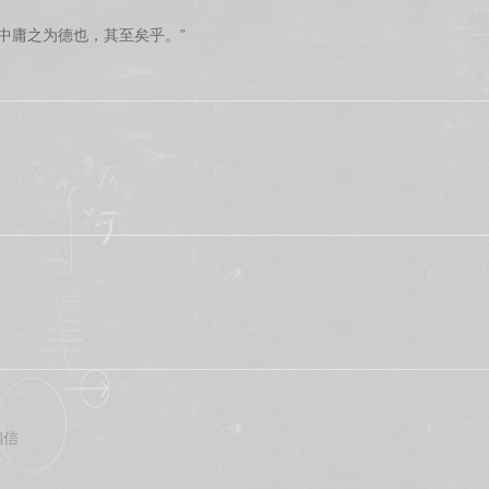
“中庸之为德也，其至矣乎。”
偏信