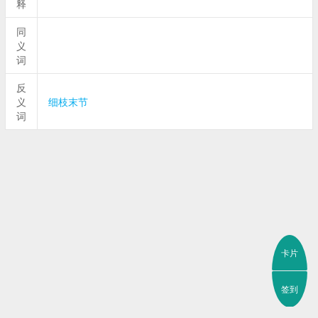
释
同
义
词
反
义
细枝末节
词
卡片
签到