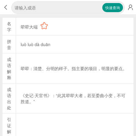
快速查询
名
荦荦大端
字
拼
luò luò dà duān
音
成
语
荦荦：清楚、分明的样子。指主要的项目，明显的要点。
解
释
成
语
《史记·天官书》：“此其荦荦大者，若至委曲小变，不可
出
胜道。”
处
引
证
解