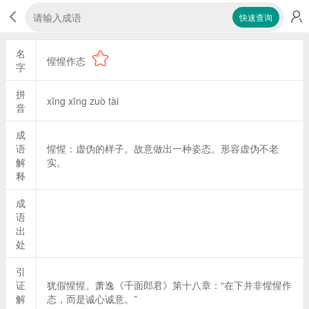
快速查询
名
惺惺作态
字
拼
xīng xīng zuò tài
音
成
语
惺惺：虚伪的样子。故意做出一种姿态。形容虚伪不老
解
实。
释
成
语
出
处
引
证
犹假惺惺。萧逸《千面郎君》第十八章：“在下并非惺惺作
解
态，而是诚心诚意。”