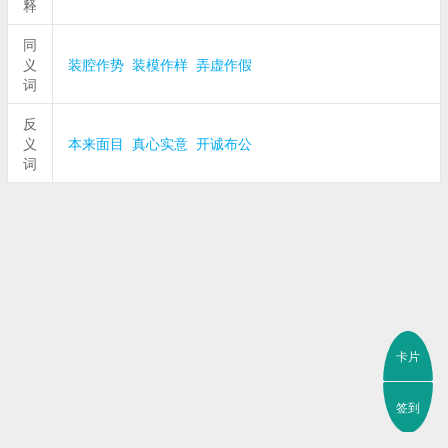
释
同
义
装腔作势
装模作样
弄虚作假
词
反
义
本来面目
真心实意
开诚布公
词
卡片
签到