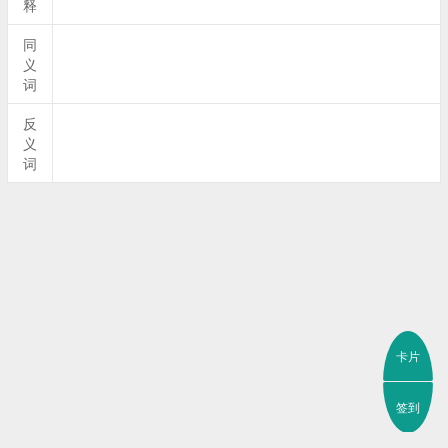
释
同
义
词
反
义
词
卡片
签到