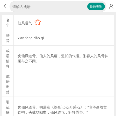
快速查询
名
仙风道气
字
拼
xiān fēng dào qì
音
成
语
犹仙风道骨。仙人的风度，道长的气概。形容人的风骨神
解
采与众不同。
释
成
语
出
处
引
证
犹仙风道骨。明屠隆《綵毫记·泛舟采石》：“老爷身着宫
解
锦袍，头戴华阳巾，仙风道气，轩轩霞举。”