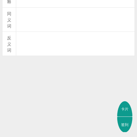
释
同
义
词
反
义
词
卡片
签到