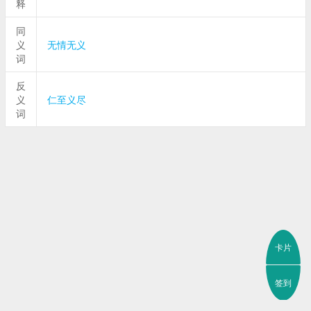
释
同
义
无情无义
词
反
义
仁至义尽
词
卡片
签到