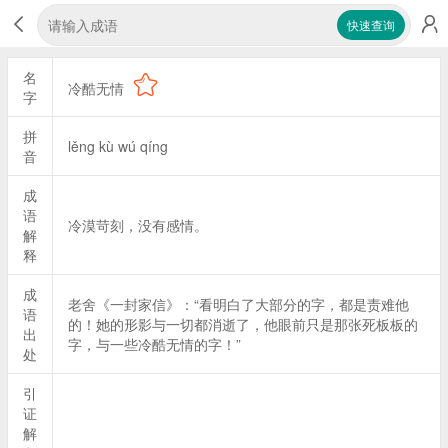
快速查询
名
冷酷无情
字
拼
lěng kù wú qíng
音
成
语
冷漠苛刻，没有感情。
解
释
成
老舍《一封家信》：“看明白了大部分的字，都是责难他
语
的！她的形影与一切都消逝了，他眼前只是那张死板板的
出
字，与一些冷酷无情的字！”
处
引
证
解