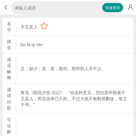
快速查询
名
不乏其人
字
拼
bù fá qí rén
音
成
语
乏：缺少；其：那，那些。那样的人并不少。
解
释
成
鲁迅《朝花夕拾·后记》：“但这种意见，恐怕是怀抱者不
语
乏其人，而且由来已久的，不过大抵不敢毅然删改，笔之
出
于书。”
处
引
证
解