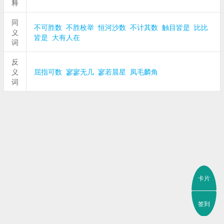
释
同
不可胜数
不胜枚举
恒河沙数
不计其数
触目皆是
比比
义
皆是
大有人在
词
反
义
屈指可数
寥寥无几
寥若晨星
凤毛麟角
词
卡片
签到