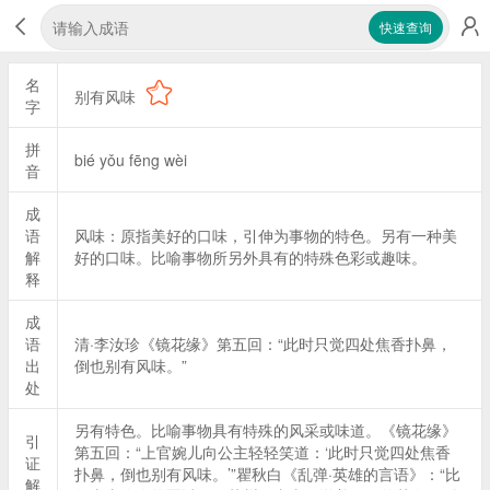
快速查询
名
别有风味
字
拼
bié yǒu fēng wèi
音
成
语
风味：原指美好的口味，引伸为事物的特色。另有一种美
解
好的口味。比喻事物所另外具有的特殊色彩或趣味。
释
成
语
清·李汝珍《镜花缘》第五回：“此时只觉四处焦香扑鼻，
出
倒也别有风味。”
处
另有特色。比喻事物具有特殊的风采或味道。《镜花缘》
引
第五回：“上官婉儿向公主轻轻笑道：‘此时只觉四处焦香
证
扑鼻，倒也别有风味。’”瞿秋白《乱弹·英雄的言语》：“比
解