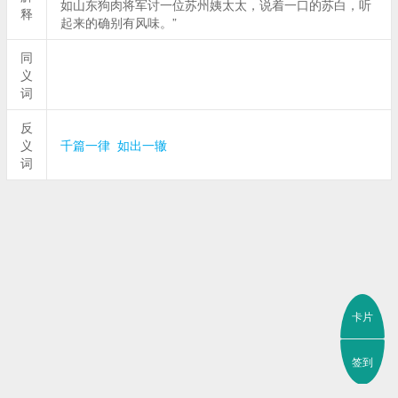
如山东狗肉将军讨一位苏州姨太太，说着一口的苏白，听
释
起来的确别有风味。”
同
义
词
反
义
千篇一律
如出一辙
词
卡片
签到