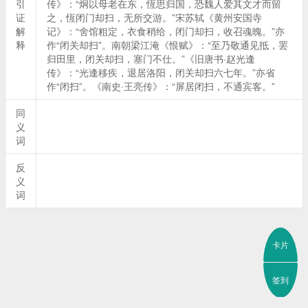
引
传》：“炯以母老在东，恆思归国，恐魏人爱其文才而留
证
之，恆闭门却扫，无所交游。”宋苏轼《黄州安国寺
解
记》：“舍馆粗定，衣食稍给，闭门却扫，收召魂魄。”亦
释
作“闭关却扫”。南朝梁江淹《恨赋》：“至乃敬通见抵，罢
归田里，闭关却扫，塞门不仕。”《旧唐书·赵光逢
传》：“光逢移疾，退居洛阳，闭关却扫六七年。”亦省
作“闭扫”。《南史·王亮传》：“屏居闭扫，不通宾客。”
同
义
词
反
义
词
卡片
签到