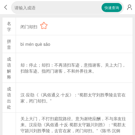
快速查询
名
闭门却扫
字
拼
bì mén què sǎo
音
成
语
却：停止；却扫：不再清扫车迹，意指谢客。关上大门，
解
扫除车迹。指闭门谢客，不和外界往来。
释
成
语
汉·应劭《《风俗通义·十反》：“蜀郡太守刘胜季陵去官在
出
家，闭门却扫。”
处
关上大门，不打扫庭院路径。意为谢绝应酬，不与亲友往
来。汉应劭《风俗通·十反·蜀郡太守颍川刘胜》：“蜀郡太
守潁川刘胜季陵，去官在家，闭门却扫。”《陈书·沉炯