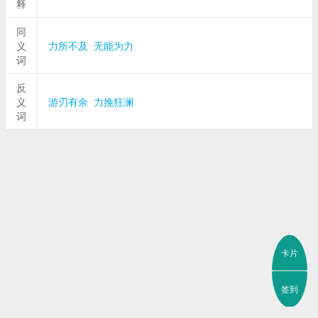
释
同
义
力所不及
无能为力
词
反
义
游刃有余
力挽狂澜
词
卡片
签到