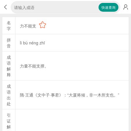
快速查询
名
力不能支
字
拼
lì bù néng zhī
音
成
语
力量不能支撑。
解
释
成
语
隋·王通《文中子·事君》：“大厦将倾，非一木所支也。”
出
处
引
证
解