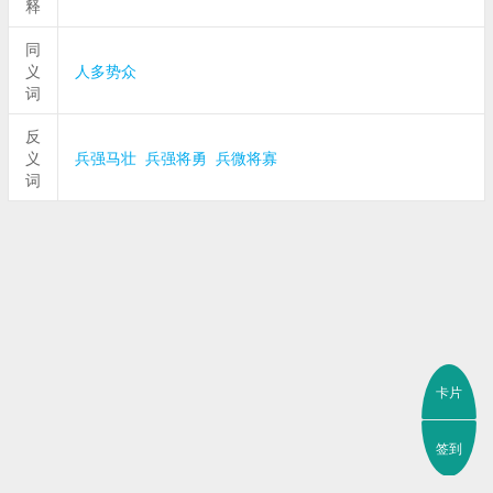
释
同
义
人多势众
词
反
义
兵强马壮
兵强将勇
兵微将寡
词
卡片
签到