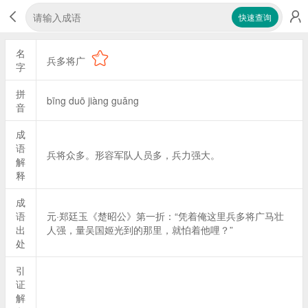
快速查询
名
兵多将广
字
拼
bīng duō jiàng guǎng
音
成
语
兵将众多。形容军队人员多，兵力强大。
解
释
成
语
元·郑廷玉《楚昭公》第一折：“凭着俺这里兵多将广马壮
出
人强，量吴国姬光到的那里，就怕着他哩？”
处
引
证
解