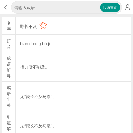
快速查询
名
鞭长不及
字
拼
biān cháng bù jí
音
成
语
指力所不能及。
解
释
成
语
见“鞭长不及马腹”。
出
处
引
证
见“鞭长不及马腹”。
解