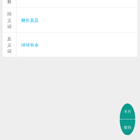
释
同
义
鞭长莫及
词
反
义
绰绰有余
词
卡片
签到