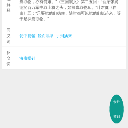
囊取物，亦有何难。”《三国演义》第二五回：“吾弟张翼
解
德於百万军中取上将之头，如探囊取物耳。”叶君健《自
释
由》五：“只要把他们稳住，随时都可以把他们抓起来，等
于是探囊取物。”
同
义
瓮中捉鳖
轻而易举
手到擒来
词
反
义
海底捞针
词
卡片
签到