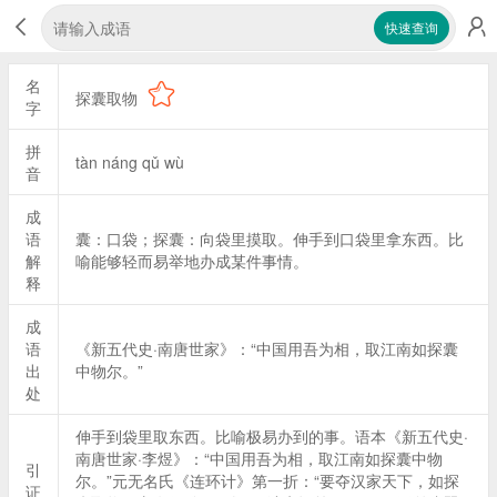
快速查询
名
探囊取物
字
拼
tàn náng qǔ wù
音
成
语
囊：口袋；探囊：向袋里摸取。伸手到口袋里拿东西。比
解
喻能够轻而易举地办成某件事情。
释
成
语
《新五代史·南唐世家》：“中国用吾为相，取江南如探囊
出
中物尔。”
处
伸手到袋里取东西。比喻极易办到的事。语本《新五代史·
南唐世家·李煜》：“中国用吾为相，取江南如探囊中物
引
尔。”元无名氏《连环计》第一折：“要夺汉家天下，如探
证