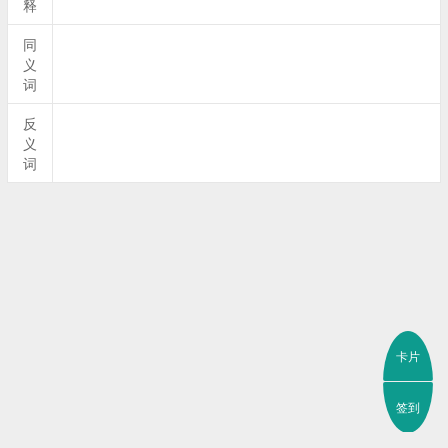
释
同
义
词
反
义
词
卡片
签到