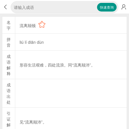
快速查询
名
流离颠顿
字
拼
liú lí diān dùn
音
成
语
形容生活艰难，四处流浪。同“流离颠沛”。
解
释
成
语
出
处
引
证
见“流离颠沛”。
解