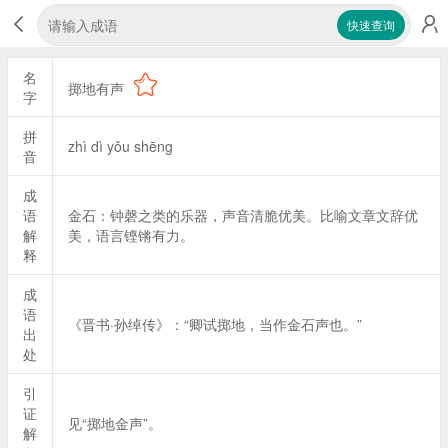
快速查询
名
掷地有声
字
拼
zhì dì yǒu shēng
音
成
语
金石：钟磬之类的乐器，声音清脆优美。比喻文章文辞优
解
美，语言铿锵有力。
释
成
语
《晋书·孙绰传》：“卿试掷地，当作金石声也。”
出
处
引
证
见“掷地金声”。
解