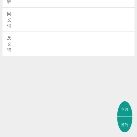
释
同
义
词
反
义
词
卡片
签到