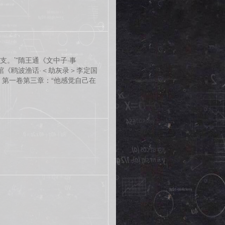
。’”隋王通《文中子·事
琯《鸥波渔话·＜劫灰录＞李定国
》第一卷第三章：“他感觉自己在