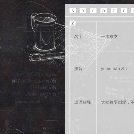
A
B
C
D
E
F
Z
名字
一木难支
拼音
yī mù nán zhī
成语解释
大楼将要倒塌，