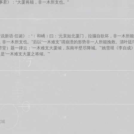
·事君》：“大厦将颠，非一木所支也。”
说新语·任诞》：“﹝和嶠﹞曰：‘元裒如北厦门，拉攞自欲坏，非一木所能支
，非一木所支也。”后以“一木难支”谓崩溃的形势非一人所能挽救。清叶廷
芾堂）题一律云：‘一木难支大厦倾，东南半壁尽降城。’”姚雪垠《李自成
是‘一木难支大厦之将倾。’”
成城