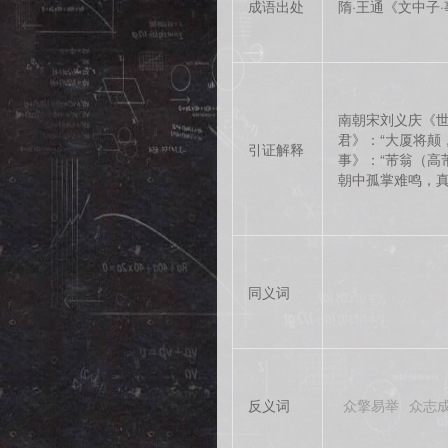
成语出处
隋·王通《文中子
南朝宋刘义庆《世
君》：“大厦将颠
引证解释
事》：“芾翁（高
朝中孤掌难鸣，真
同义词
反义词
众擎易举
众志