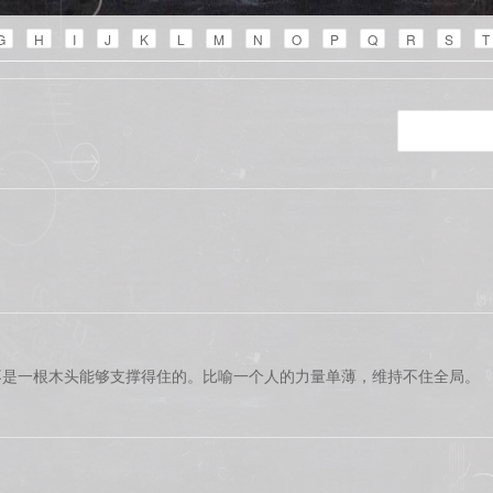
G
H
I
J
K
L
M
N
O
P
Q
R
S
T
不是一根木头能够支撑得住的。比喻一个人的力量单薄，维持不住全局。