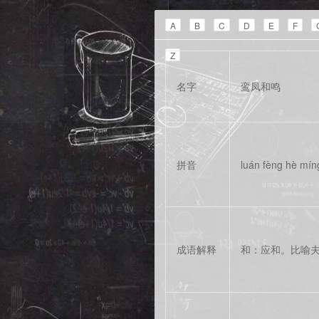
A
B
C
D
E
F
Z
名字
鸾凤和鸣
拼音
luán fèng hè mín
成语解释
和：应和。比喻