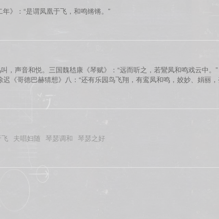
二年》：“是谓凤凰于飞，和鸣锵锵。”
叫，声音和悦。三国魏嵇康《琴赋》：“远而听之，若鸞凤和鸣戏云中。”
徐迟《哥德巴赫猜想》八：“还有乐园鸟飞翔，有鸾凤和鸣，姣妙、娟丽，
于飞
夫唱妇随
琴瑟调和
琴瑟之好