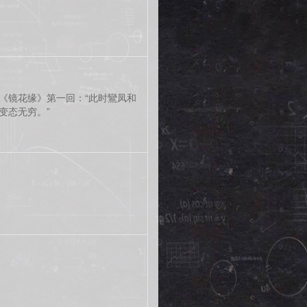
《镜花缘》第一回：“此时鸞凤和
变态无穷。”