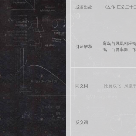
成语出处
《左传·庄公二十
鸾鸟与凤凰相应鸣
引证解释
鸣，百兽率舞。”
同义词
比翼双飞
凤凰
反义词