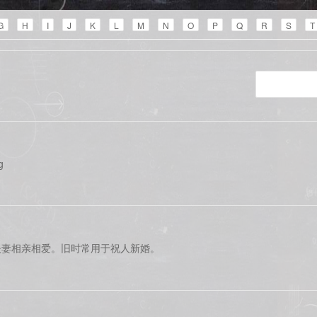
G
H
I
J
K
L
M
N
O
P
Q
R
S
T
g
夫妻相亲相爱。旧时常用于祝人新婚。