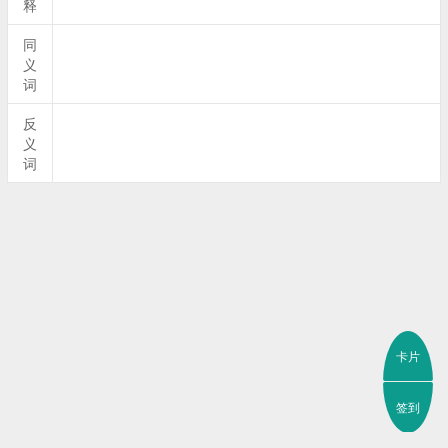
释
同
义
词
反
义
词
卡片
签到