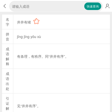
快速查询
名
井井有绪
字
拼
jǐng jǐng yǒu xù
音
成
语
有条理，有秩序。同“井井有序”。
解
释
成
语
出
处
引
证
见“井井有序”。
解