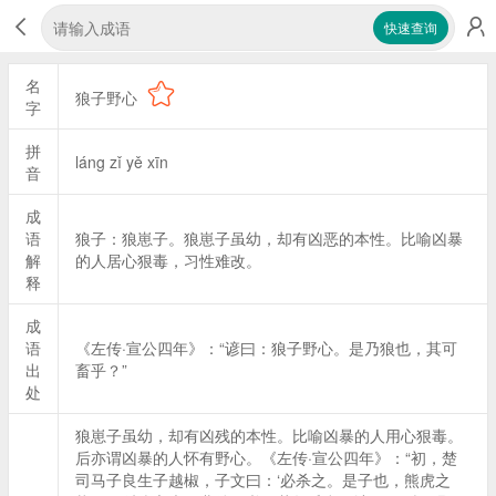
快速查询
名
狼子野心
字
拼
láng zǐ yě xīn
音
成
语
狼子：狼崽子。狼崽子虽幼，却有凶恶的本性。比喻凶暴
解
的人居心狠毒，习性难改。
释
成
语
《左传·宣公四年》：“谚曰：狼子野心。是乃狼也，其可
出
畜乎？”
处
狼崽子虽幼，却有凶残的本性。比喻凶暴的人用心狠毒。
后亦谓凶暴的人怀有野心。《左传·宣公四年》：“初，楚
司马子良生子越椒，子文曰：‘必杀之。是子也，熊虎之