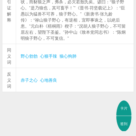
引
状，而豺狼之声，弗杀，必灭若敖氏矣。谚曰：“狼子野
证
心。”是乃狼也，其可畜乎！’”《晋书·苻坚载记上》：“臣
解
愚以为猛兽不可养，狼子野心。”《新唐书·张九龄
释
传》：“禄山狼子野心，有逆相，宜即事诛之，以絶后
患。”元白朴《梧桐雨》楔子：“况胡人狼子野心，不可留
居左右，望陛下圣鉴。”孙中山《致本党同志书》：“陈炯
明狼子野心，不可复信。”
同
义
野心勃勃
心狠手辣
狼心狗肺
词
反
义
赤子之心
心地善良
词
卡片
签到