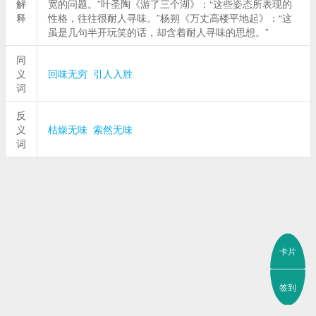
解
宽的问题。”叶圣陶《游了三个湖》：“这些姿态所表现的
释
性格，往往很耐人寻味。”杨朔《万丈高楼平地起》：“这
虽是几句半开玩笑的话，却含着耐人寻味的思想。”
同
义
回味无穷
引人入胜
词
反
义
枯燥无味
索然无味
词
卡片
签到