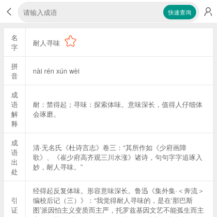
快速查询
名
耐人寻味
字
拼
nài rén xún wèi
音
成
语
耐：禁得起；寻味：探索体味。意味深长，值得人仔细体
解
会琢磨。
释
成
清·无名氏《杜诗言志》卷三：“其所作如《少府画障
语
歌》、《崔少府高齐观三川水涨》诸诗，句句字字追琢入
出
妙，耐人寻味。”
处
经得起反复体味。形容意味深长。鲁迅《集外集·＜奔流＞
引
编校后记（三）》：“我觉得耐人寻味的，是在‘那巴斯
证
图’派因怕主义变质而主严，托罗兹基因文艺不能孤生而主