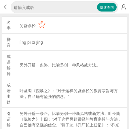
快速查询
名
另辟蹊径
字
拼
lìng pì xī jìng
音
成
语
另外开辟一条路。比喻另创一种风格或方法。
解
释
成
语
叶圣陶《倪焕之》：“对于这样另辟蹊径的教育宗旨与方
出
法，自己确有坚强的信念。”
处
引
另外开辟一条路。比喻另创一种新风格或新方法。叶圣陶
证
《倪焕之》十四：“对于这样另辟蹊径的教育宗旨与方法，
解
自己确有坚强的信念。”蒋子龙《乔厂长上任记》：“乔光