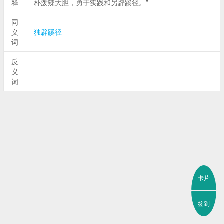
释
朴泼辣大胆，勇于实践和另辟蹊径。”
同
义
独辟蹊径
词
反
义
词
卡片
签到