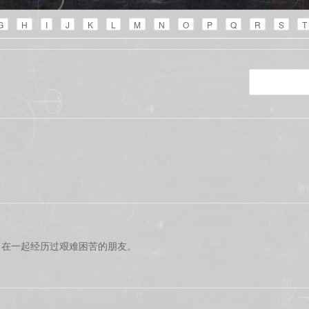
G
H
I
J
K
L
M
N
O
P
Q
R
S
T
。在一起经历过艰难困苦的朋友。