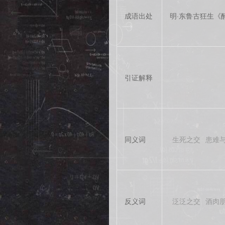
成语出处
明·东鲁古狂生《
引证解释
同义词
生死之交
患难
反义词
泛泛之交
酒肉