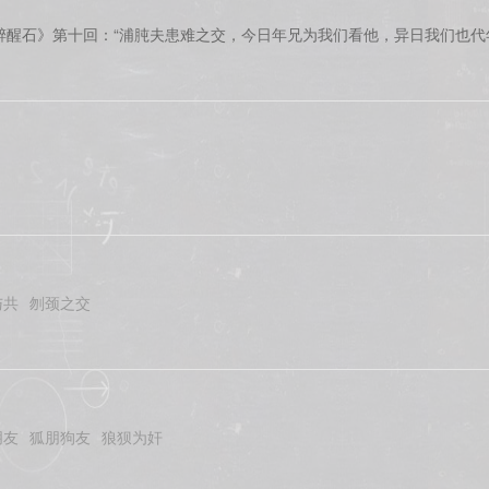
醉醒石》第十回：“浦肫夫患难之交，今日年兄为我们看他，异日我们也代
与共
刎颈之交
朋友
狐朋狗友
狼狈为奸