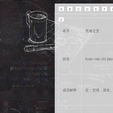
A
B
C
D
E
F
Z
名字
患难之交
拼音
huàn nàn zhī jiāo
成语解释
交：交情，朋友