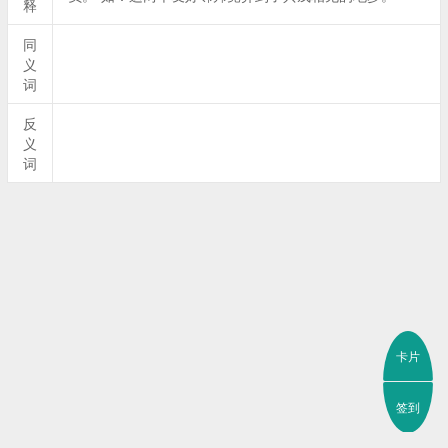
释
同
义
词
反
义
词
卡片
签到