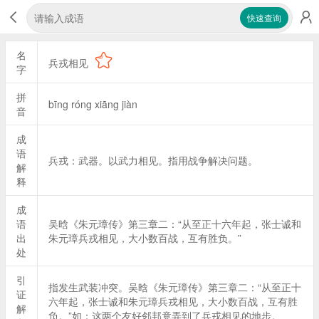
快速查询
名
兵戎相见
字
拼
bīng róng xiāng jiàn
音
成
语
兵戎：武器。以武力相见。指用战争解决问题。
解
释
成
语
吴晗《朱元璋传》第三章二：“从至正十六年起，张士诚和
出
朱元璋兵戎相见，大小数百战，互有胜负。”
处
引
指发生武装冲突。吴晗《朱元璋传》第三章二：“从至正十
证
六年起，张士诚和朱元璋兵戎相见，大小数百战，互有胜
解
负。”如：这两个友好邻邦竟弄到了兵戎相见的地步。