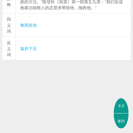
效的方法。”陈登科《风雷》第一部第五九章：“我们应该
释
抱着治病救人的态度来帮助他，挽救他。”
同
义
救死扶伤
词
反
义
落井下石
词
卡片
签到