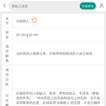
快速查询
名
治病救人
字
拼
zhì bìng jiù rén
音
成
语
治好病把人挽救过来。比喻帮助犯错误的人改正错误。
解
释
成
语
出
处
比喻批评别人的缺点、错误，帮助他改正。毛泽东《整顿
引
党的作风》：“对待思想上的毛病和政治上的毛病，决不能
证
采用鲁莽的态度，必须采用‘治病救人’的态度，才是正确有
解