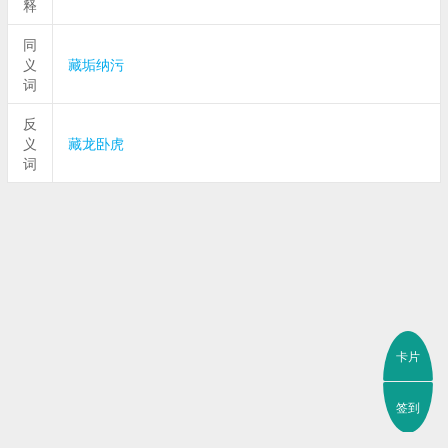
释
同
义
藏垢纳污
词
反
义
藏龙卧虎
词
卡片
签到