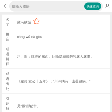
快速查询
名
藏污纳垢
字
拼
cáng wū nà gòu
音
成
语
污、垢：肮脏的东西。比喻隐藏或包容坏人坏事。
解
释
成
语
《左传·宣公十五年》：“川泽纳污，山薮藏疾。”
出
处
引
证
见“藏垢纳污”。
解