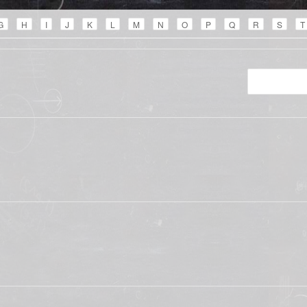
G
H
I
J
K
L
M
N
O
P
Q
R
S
T