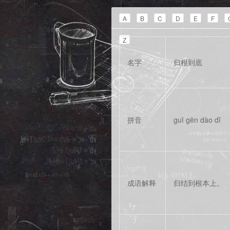
A
B
C
D
E
F
Z
名字
归根到底
拼音
guī gēn dào dǐ
成语解释
归结到根本上。