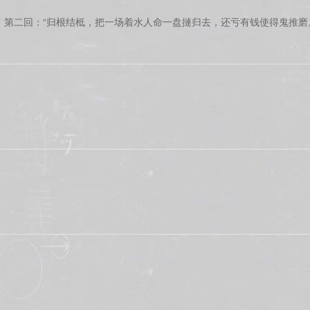
》第二回：“归根结柢，把一场着水人命一盘摙归去，还亏有钱使得鬼推磨