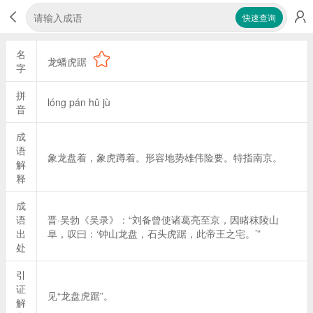
快速查询
名
龙蟠虎踞
字
拼
lóng pán hǔ jù
音
成
语
象龙盘着，象虎蹲着。形容地势雄伟险要。特指南京。
解
释
成
语
晋·吴勃《吴录》：“刘备曾使诸葛亮至京，因睹秣陵山
出
阜，叹曰：‘钟山龙盘，石头虎踞，此帝王之宅。’”
处
引
证
见“龙盘虎踞”。
解