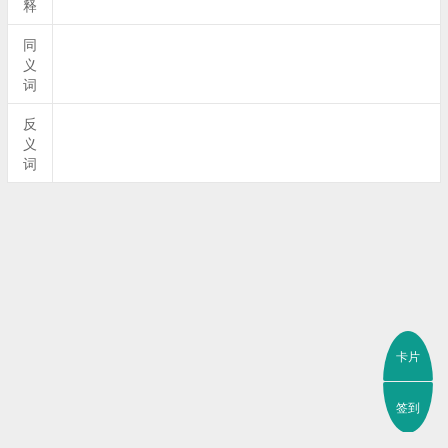
释
同
义
词
反
义
词
卡片
签到