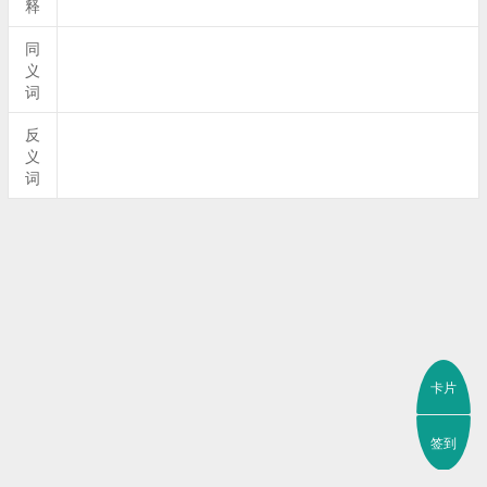
释
同
义
词
反
义
词
卡片
签到