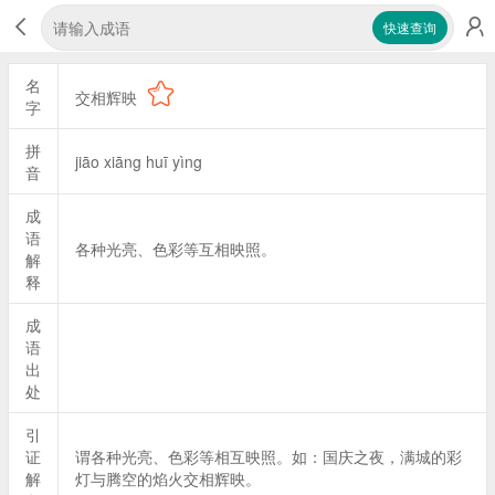
快速查询
名
交相辉映
字
拼
jiāo xiāng huī yìng
音
成
语
各种光亮、色彩等互相映照。
解
释
成
语
出
处
引
证
谓各种光亮、色彩等相互映照。如：国庆之夜，满城的彩
解
灯与腾空的焰火交相辉映。