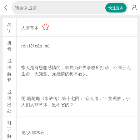
快速查询
名
人非草木
字
拼
rén fēi cǎo mù
音
成
语
指人是有思想感情的，容易为外界事物所打动，不同于无
解
生命、无知觉、无感情的树木石头。
释
成
语
明·施耐庵《水浒传》第十七回：“众人道：‘上复观察，小
出
人们人非草木，岂不省的？’”
处
引
证
见“人非木石”。
解