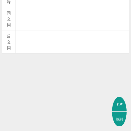
释
同
义
词
反
义
词
卡片
签到