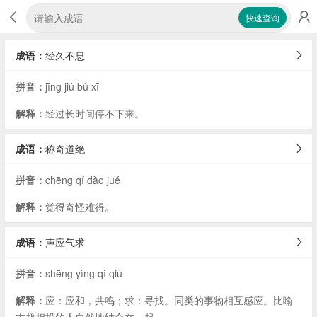
快速查询
成语：
经久不息
拼音：
jīng jiǔ bù xī
解释：
经过长时间停不下来。
成语：
称奇道绝
拼音：
chēng qí dào jué
解释：
觉得奇怪难得。
成语：
声应气求
拼音：
shēng yìng qì qiú
解释：
应：应和，共鸣；求：寻找。同类的事物相互感应。比喻