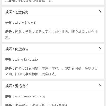
志趣相投的人自然地结合在一起。
成语：
恣意妄为
拼音：
zì yì wàng wéi
解释：
恣意：任意，随意；妄为：胡作非为。随心所欲，胡作非
为。
成语：
向壁虚造
拼音：
xiàng bì xū zào
解释：
向壁：对着墙壁；虚造：虚构。。即对着墙壁，凭空造出
来的。比喻无事实根据，凭空捏造。
成语：
源远流长
拼音：
yuán yuǎn liú cháng
解释：
源头很远，水流很长。比喻历史悠久。