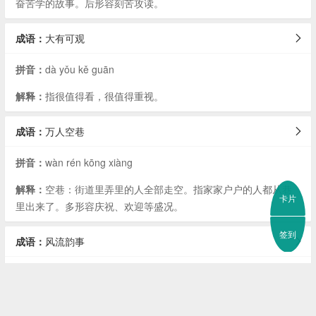
奋苦学的故事。后形容刻苦攻读。
成语：
大有可观
拼音：
dà yǒu kě guān
解释：
指很值得看，很值得重视。
成语：
万人空巷
拼音：
wàn rén kōng xiàng
解释：
空巷：街道里弄里的人全部走空。指家家户户的人都从巷
卡片
里出来了。多形容庆祝、欢迎等盛况。
签到
成语：
风流韵事
拼音：
fēng liú yùn shì
解释：
风雅而有情趣的事。旧指文人诗歌吟咏及琴棋书画等活