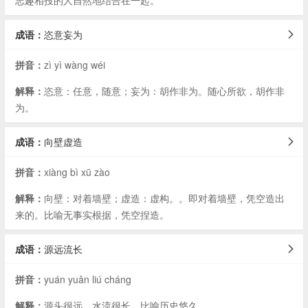
志趣相投的人自然地结合在一起。
成语：
恣意妄为
拼音：
zì yì wàng wéi
解释：
恣意：任意，随意；妄为：胡作非为。随心所欲，胡作非
为。
成语：
向壁虚造
拼音：
xiàng bì xū zào
解释：
向壁：对着墙壁；虚造：虚构。。即对着墙壁，凭空造出
来的。比喻无事实根据，凭空捏造。
成语：
源远流长
拼音：
yuán yuǎn liú cháng
解释：
源头很远，水流很长。比喻历史悠久。