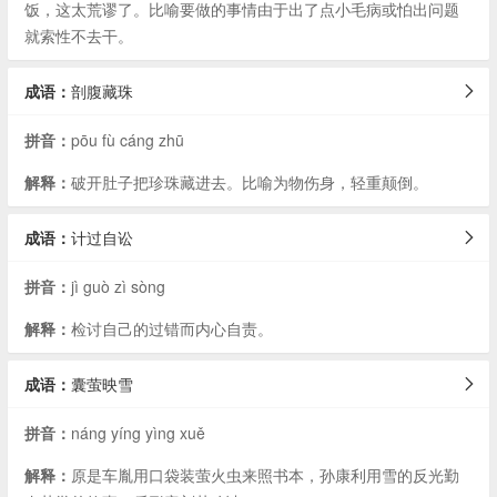
饭，这太荒谬了。比喻要做的事情由于出了点小毛病或怕出问题
就索性不去干。
成语：
剖腹藏珠
拼音：
pōu fù cáng zhū
解释：
破开肚子把珍珠藏进去。比喻为物伤身，轻重颠倒。
成语：
计过自讼
拼音：
jì guò zì sòng
解释：
检讨自己的过错而内心自责。
成语：
囊萤映雪
拼音：
náng yíng yìng xuě
解释：
原是车胤用口袋装萤火虫来照书本，孙康利用雪的反光勤