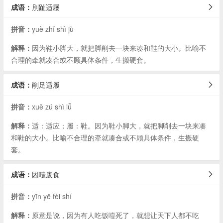
成语：
刖趾适屦
拼音：
yuè zhǐ shì jù
解释：
因为鞋小脚大，就把脚削去一块来凑和鞋的大小。比喻不
合理的牵就凑合或不顾具体条件，生搬硬套。
成语：
削足适履
拼音：
xuē zú shì lǚ
解释：
适：适应；履：鞋。因为鞋小脚大，就把脚削去一块来凑
和鞋的大小。比喻不合理的牵就凑合或不顾具体条件，生搬硬
套。
成语：
因噎废食
拼音：
yīn yē fèi shí
解释：
原意是说，因为有人吃饭噎死了，就想让天下人都不吃