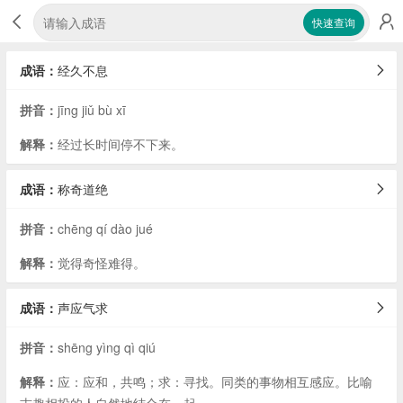
快速查询
成语：
经久不息
拼音：
jīng jiǔ bù xī
解释：
经过长时间停不下来。
成语：
称奇道绝
拼音：
chēng qí dào jué
解释：
觉得奇怪难得。
成语：
声应气求
拼音：
shēng yìng qì qiú
解释：
应：应和，共鸣；求：寻找。同类的事物相互感应。比喻