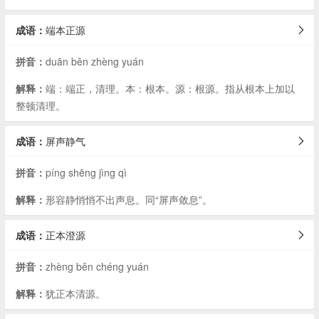
成语：
端本正源
拼音：
duān běn zhèng yuán
解释：
端：端正，清理。本：根本。源：根源。指从根本上加以
整顿清理。
成语：
屏声静气
拼音：
píng shēng jìng qì
解释：
形容静悄悄不出声息。同“屏声敛息”。
成语：
正本澄源
拼音：
zhèng běn chéng yuán
解释：
犹正本清源。