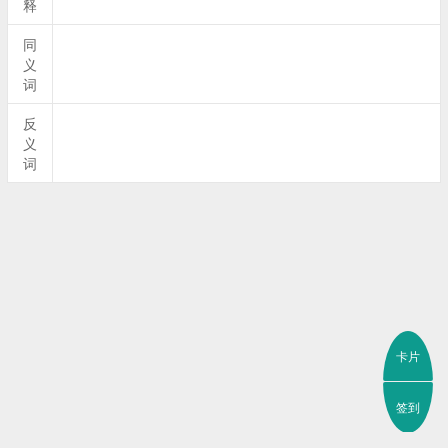
释
同
义
词
反
义
词
卡片
签到