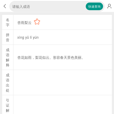
快速查询
名
杏雨梨云
字
拼
xìng yǔ lí yún
音
成
语
杏花如雨，梨花似云。形容春天景色美丽。
解
释
成
语
出
处
引
证
解