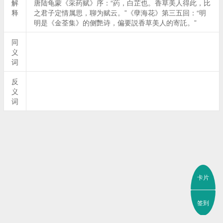
解
唐陆龟蒙《采药赋》序：“葯，白芷也。香草美人得此，比
释
之君子定情属思，聊为赋云。”《孽海花》第三五回：“明
明是《金荃集》的侧艷诗，偏要説香草美人的寄託。”
同
义
词
反
义
词
卡片
签到