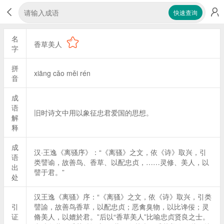
快速查询
名
香草美人
字
拼
xiāng cǎo měi rén
音
成
语
旧时诗文中用以象征忠君爱国的思想。
解
释
成
汉·王逸《离骚序》：“《离骚》之文，依《诗》取兴，引
语
类譬谕，故善鸟、香草、以配忠贞，……灵修、美人，以
出
譬于君。”
处
汉王逸《离骚》序：“《离骚》之文，依《诗》取兴，引类
引
譬諭，故善鸟香草，以配忠贞；恶禽臭物，以比谗佞；灵
证
脩美人，以媲於君。”后以“香草美人”比喻忠贞贤良之士。