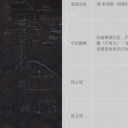
成语出处
清·李绿园《歧路
比喻事情已定，不
引证解释
鹏《巧哥儿》：“
还愿意给弟兄们办
同义词
反义词