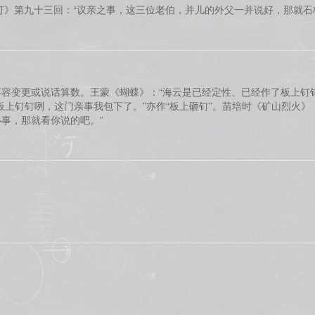
灯》第九十三回：“议亲之事，这三位老伯，并儿的外父一并说好，那就石
容变更或说话算数。王蒙《蝴蝶》：“海云是已经定性、已经作了板上钉
板上钉钉咧，这门亲事我包下了。”亦作“板上砸钉”。苗培时《矿山烈火》
事，那就看你说的吧。”