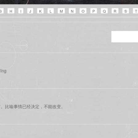
G
H
I
J
K
L
M
N
O
P
Q
R
S
T
īng
钉。比喻事情已经决定，不能改变。