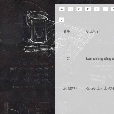
A
B
C
D
E
F
Z
名字
板上钉钉
拼音
bǎn shàng dìng d
成语解释
在石板上钉上铁