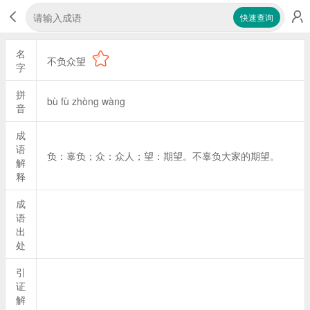
快速查询
名
不负众望
字
拼
bù fù zhòng wàng
音
成
语
负：辜负；众：众人；望：期望。不辜负大家的期望。
解
释
成
语
出
处
引
证
解