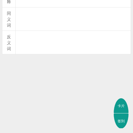
释
同
义
词
反
义
词
卡片
签到