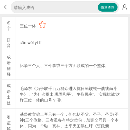
快速查询
名
三位一体
字
拼
sān wèi yī tǐ
音
成
语
比喻三个人、三件事或三个方面联成的一个整体。
解
释
成
毛泽东《为争取千百万群众进入抗日民族统一战线而斗
语
争》：“为什么提出'巩固和平'、'争取民主'、'实现抗战'这
出
样三位一体的口号？ 张
处
基督教宣称上帝只有一个，但包括圣父、圣子、圣灵(圣
引
神)三个位格。三者虽各有特定位份，却完全同具一个本
证
体，同为一个独一真神。太平天囯洪仁玕《资政新
解