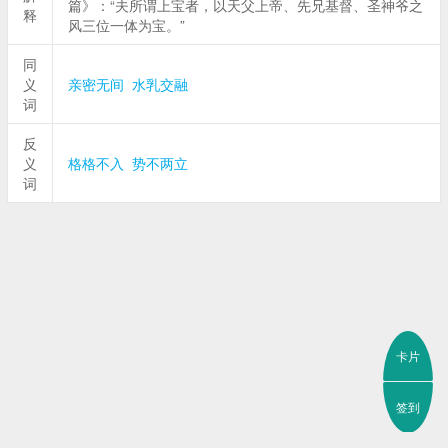
篇》：“夫所谓上宝者，以天父上帝、先兄基督、圣神爷之
释
风三位一体为宝。”
同
义
亲密无间
水乳交融
词
反
义
格格不入
势不两立
词
卡片
签到