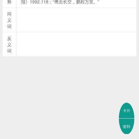
释
报》1992.118：“鹰击长空，鹏程万里。”
同
义
词
反
义
词
卡片
签到