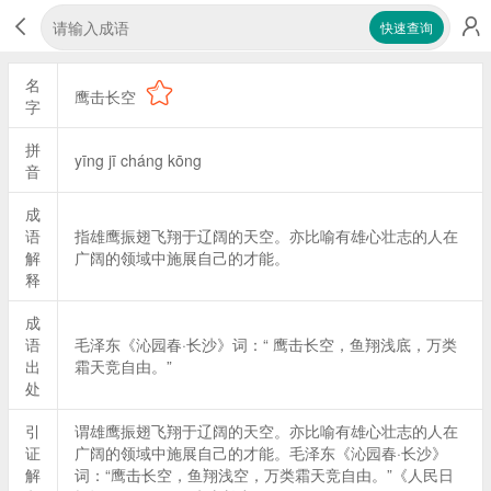
快速查询
名
鹰击长空
字
拼
yīng jī cháng kōng
音
成
语
指雄鹰振翅飞翔于辽阔的天空。亦比喻有雄心壮志的人在
解
广阔的领域中施展自己的才能。
释
成
语
毛泽东《沁园春·长沙》词：“ 鹰击长空，鱼翔浅底，万类
出
霜天竞自由。”
处
引
谓雄鹰振翅飞翔于辽阔的天空。亦比喻有雄心壮志的人在
证
广阔的领域中施展自己的才能。毛泽东《沁园春·长沙》
解
词：“鹰击长空，鱼翔浅空，万类霜天竞自由。”《人民日