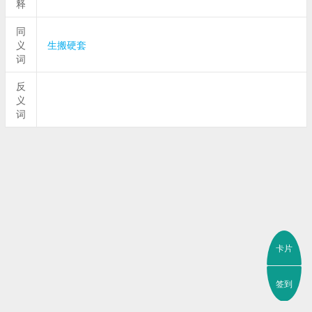
释
同
义
生搬硬套
词
反
义
词
卡片
签到