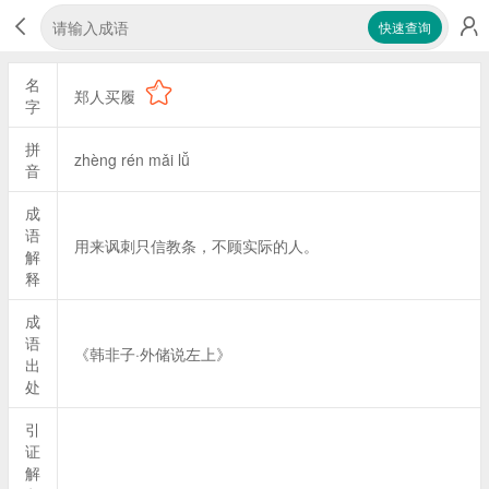
快速查询
名
郑人买履
字
拼
zhèng rén mǎi lǚ
音
成
语
用来讽刺只信教条，不顾实际的人。
解
释
成
语
《韩非子·外储说左上》
出
处
引
证
解