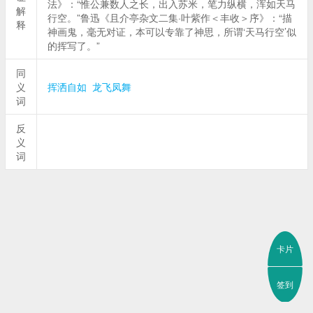
法》：“惟公兼数人之长，出入苏米，笔力纵横，浑如天马
解
行空。”鲁迅《且介亭杂文二集·叶紫作＜丰收＞序》：“描
释
神画鬼，毫无对证，本可以专靠了神思，所谓‘天马行空’似
的挥写了。”
同
义
挥洒自如
龙飞凤舞
词
反
义
词
卡片
签到