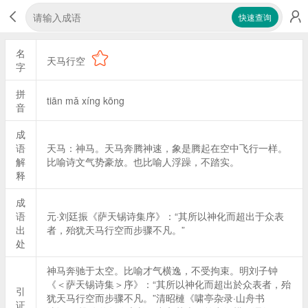
快速查询
名
天马行空
字
拼
tiān mǎ xíng kōng
音
成
语
天马：神马。天马奔腾神速，象是腾起在空中飞行一样。
解
比喻诗文气势豪放。也比喻人浮躁，不踏实。
释
成
语
元·刘廷振《萨天锡诗集序》：“其所以神化而超出于众表
出
者，殆犹天马行空而步骤不凡。”
处
神马奔驰于太空。比喻才气横逸，不受拘束。明刘子钟
《＜萨天锡诗集＞序》：“其所以神化而超出於众表者，殆
引
犹天马行空而步骤不凡。”清昭槤《啸亭杂录·山舟书
证