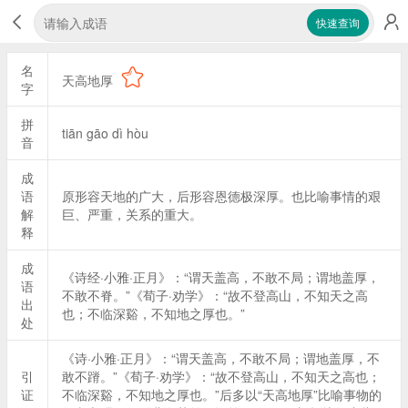
快速查询
名
天高地厚
字
拼
tiān gāo dì hòu
音
成
语
原形容天地的广大，后形容恩德极深厚。也比喻事情的艰
解
巨、严重，关系的重大。
释
成
《诗经·小雅·正月》：“谓天盖高，不敢不局；谓地盖厚，
语
不敢不脊。”《荀子·劝学》：“故不登高山，不知天之高
出
也；不临深谿，不知地之厚也。”
处
《诗·小雅·正月》：“谓天盖高，不敢不局；谓地盖厚，不
引
敢不蹐。”《荀子·劝学》：“故不登高山，不知天之高也；
证
不临深谿，不知地之厚也。”后多以“天高地厚”比喻事物的