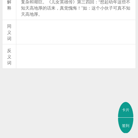
解
复杂和艰巨。《儿女英雄传》第三四回：“想起幼年这些不
释
知天高地厚的话来，真觉愧悔！”如：这个小伙子可真不知
天高地厚。
同
义
词
反
义
词
卡片
签到