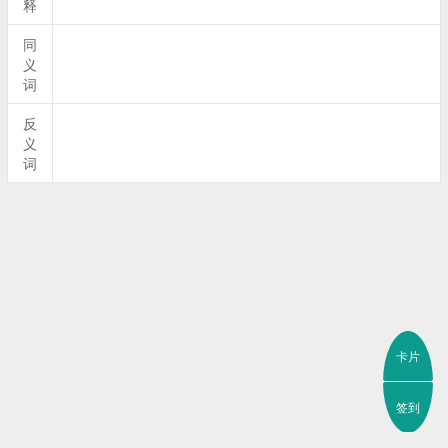
释
同
义
词
反
义
词
卡片
签到