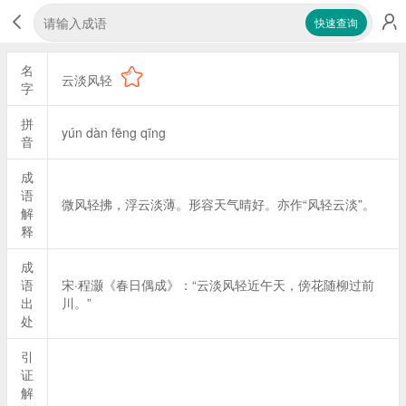
快速查询
名
云淡风轻
字
拼
yún dàn fēng qīng
音
成
语
微风轻拂，浮云淡薄。形容天气晴好。亦作“风轻云淡”。
解
释
成
语
宋·程灏《春日偶成》：“云淡风轻近午天，傍花随柳过前
出
川。”
处
引
证
解