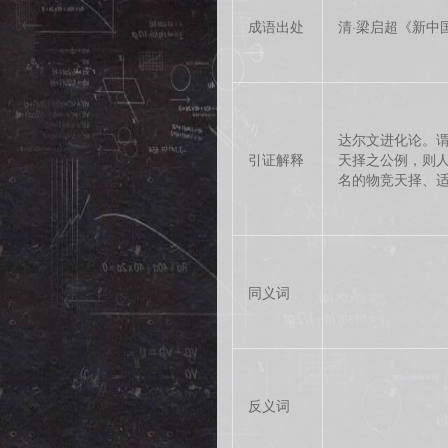
成语出处
清·梁启超《新中
达尔文进化论。
引证解释
天择之公例，则人
名的物竞天择、适
同义词
反义词