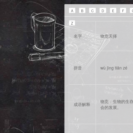
A
B
C
D
E
F
Z
名字
物竞天择
拼音
wù jìng tiān zé
物竞：生物的生
成语解释
会的发展。