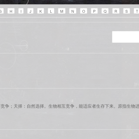
G
H
I
J
K
L
M
N
O
P
Q
R
S
T
存竞争；天择：自然选择。生物相互竞争，能适应者生存下来。原指生物