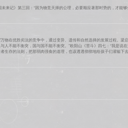
国未来记》第三回：“因为物竞天择的公理，必要顺应著那时势的，才能够
谓万物在优胜劣汰的竞争中，通过变异、遗传和自然选择的发展过程。梁启
与人不能不衝突，国与国不能不衝突。”欧阳山《苦斗》四七：“我是说
者生存的法则，把那弱肉强食的道理，也该透透彻彻地给孩子们灌输下去