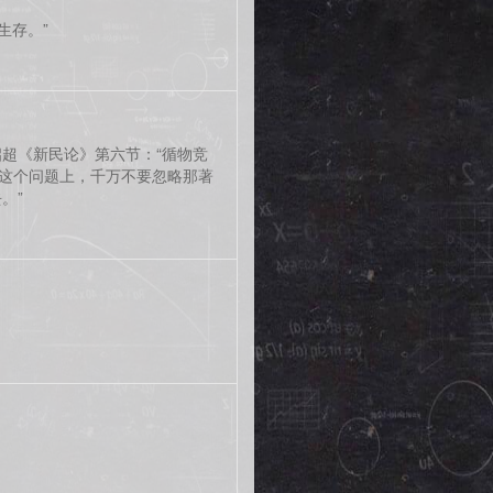
生存。”
超《新民论》第六节：“循物竞
在这个问题上，千万不要忽略那著
。”