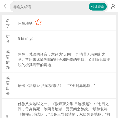
快速查询
名
阿鼻地狱
字
拼
ā bí dì yù
音
成
阿鼻：梵语的译音，意译为“无间”，即痛苦无有间断之
语
意。常用来比喻黑暗的社会和严酷的牢狱。又比喻无法摆
解
脱的极其痛苦的境地。
释
成
语
语出《法华经·法师功德品》：“下至阿鼻地狱。”
出
处
佛教八大地狱之一。《敦煌变文集·目连缘起》：“七日之
间，母身将死，堕阿鼻地狱，受无间之餘殃。”明徐复祚
《投梭记·恣劫》：“若是王导知情的，永堕阿鼻地狱。”柯
引