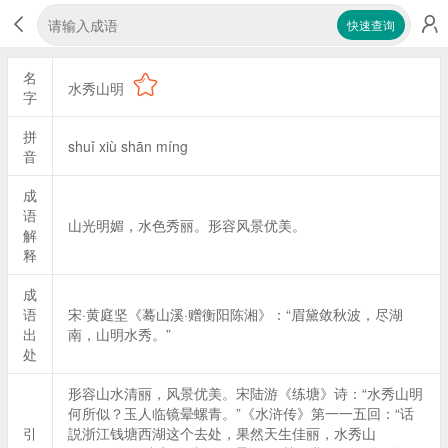
快速查询
名
水秀山明
字
拼
shuǐ xiù shān míng
音
成
语
山光明媚，水色秀丽。形容风景优美。
解
释
成
语
宋·黄庭坚《蓦山溪·赠衡阳陈湘》：“眉黛敛秋波，尽湖
出
南，山明水秀。”
处
形容山水清丽，风景优美。宋陆游《练塘》诗：“水秀山明
何所似？玉人临镜晕螺青。”《水浒传》第一一五回：“话
引
説浙江钱塘西湖这个去处，果然天生佳丽，水秀山