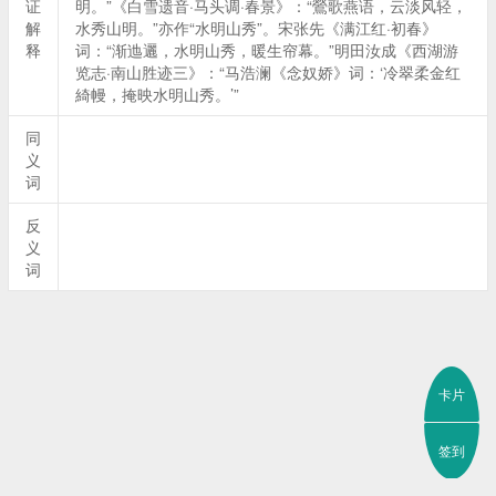
证
明。”《白雪遗音·马头调·春景》：“鶯歌燕语，云淡风轻，
解
水秀山明。”亦作“水明山秀”。宋张先《满江红·初春》
释
词：“渐迆邐，水明山秀，暖生帘幕。”明田汝成《西湖游
览志·南山胜迹三》：“马浩澜《念奴娇》词：‘冷翠柔金红
綺幔，掩映水明山秀。’”
同
义
词
反
义
词
卡片
签到