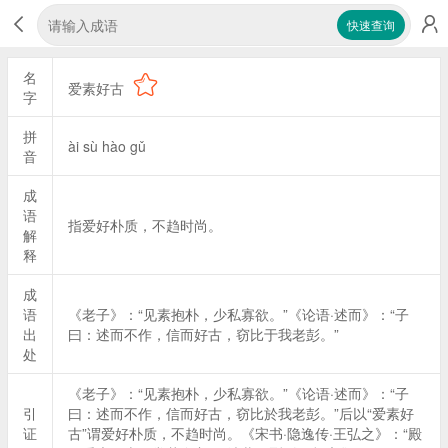
快速查询
名
爱素好古
字
拼
ài sù hào gǔ
音
成
语
指爱好朴质，不趋时尚。
解
释
成
语
《老子》：“见素抱朴，少私寡欲。”《论语·述而》：“子
出
曰：述而不作，信而好古，窃比于我老彭。”
处
《老子》：“见素抱朴，少私寡欲。”《论语·述而》：“子
引
曰：述而不作，信而好古，窃比於我老彭。”后以“爱素好
证
古”谓爱好朴质，不趋时尚。《宋书·隐逸传·王弘之》：“殿