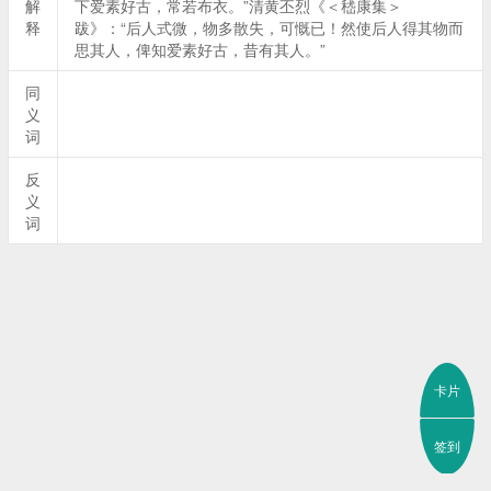
解
下爱素好古，常若布衣。”清黄丕烈《＜嵇康集＞
释
跋》：“后人式微，物多散失，可慨已！然使后人得其物而
思其人，俾知爱素好古，昔有其人。”
同
义
词
反
义
词
卡片
签到