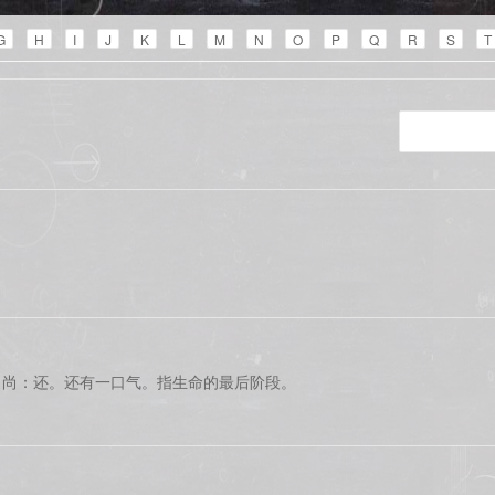
G
H
I
J
K
L
M
N
O
P
Q
R
S
T
；尚：还。还有一口气。指生命的最后阶段。