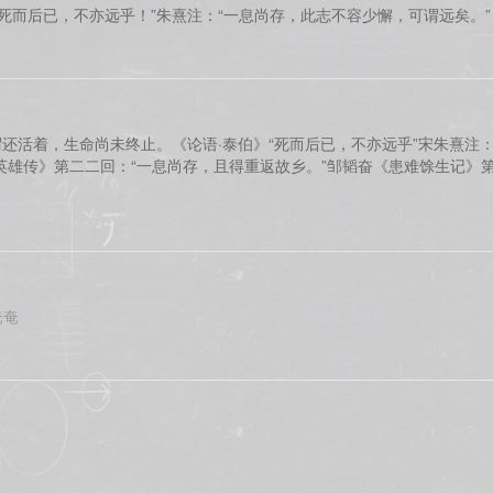
“死而后已，不亦远乎！”朱熹注：“一息尚存，此志不容少懈，可谓远矣。”
还活着，生命尚未终止。《论语·泰伯》“死而后已，不亦远乎”宋朱熹注
英雄传》第二二回：“一息尚存，且得重返故乡。”邹韬奋《患难馀生记》
奄奄