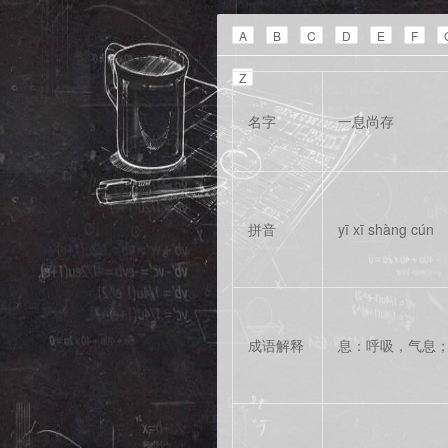
A
B
C
D
E
F
Z
名字
一息尚存
拼音
yī xī shàng cún
成语解释
息：呼吸，气息