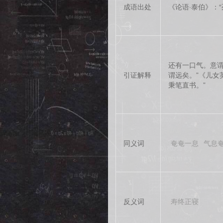
成语出处
《论语·泰伯》：
还有一口气。意谓
引证解释
谓远矣。”《儿女
秉笔直书。”
同义词
奄奄一息
气息
反义词
寿终正寝